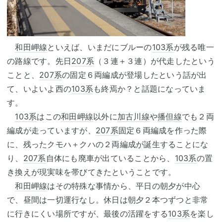
和田岬線
といえば、いまだにブルーの
103系
が残る唯一
の路線です。先日
207系
（３連＋３連）が代走したという
ことと、
207系
の固定６両編成が登場したという話が出
て、いよいよ西の
103系
も終焉か？と話題になっていま
す。
103系
はこの
和田岬線
以外に
加古川線
や
播但線
でも２両
編成が走っていますが、
207系
固定６両編成を作った際
に、残ったクモハ＋クハの２両編成が誕生することにな
り、
207系
自体にも廃車が出ていることから、
103系
の置
き換えが現実味を帯びてきたということです。
和田岬線
はその特殊な事情から、平日の朝夕が中心
で、昼間は一切運行なし。休日は朝夕２本つずつと非常
に行きにくい場所ですが、最後の活躍をする
103系
を楽し