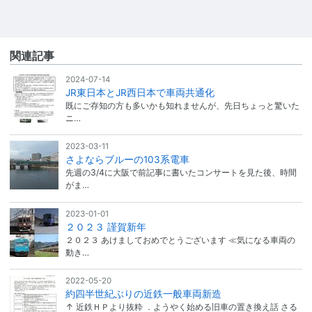
関連記事
2024-07-14
JR東日本とJR西日本で車両共通化
既にご存知の方も多いかも知れませんが、先日ちょっと驚いた
ニ…
2023-03-11
さよならブルーの103系電車
先週の3/4に大阪で前記事に書いたコンサートを見た後、時間
がま…
2023-01-01
２０２３ 謹賀新年
２０２３ あけましておめでとうございます ≪気になる車両の
動き…
2022-05-20
約四半世紀ぶりの近鉄一般車両新造
↑ 近鉄ＨＰより抜粋 ．ようやく始める旧車の置き換え話 さる