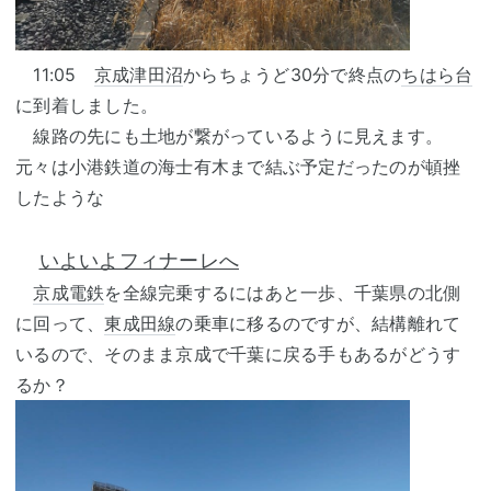
11:05
京成津田沼
からちょうど30分で終点の
ちはら台
に到着しました。
線路の先にも土地が繋がっているように見えます。
元々は小港鉄道の海士有木まで結ぶ予定だったのが頓挫
したような
いよいよフィナーレへ
京成電鉄
を全線完乗するにはあと一歩、千葉県の北側
に回って、
東成田線
の乗車に移るのですが、結構離れて
いるので、そのまま京成で千葉に戻る手もあるがどうす
るか？