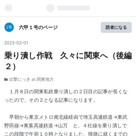
六甲１号のページ
読者になる
2023
-
02
-
01
乗り潰し作戦 久々に関東へ（後編
２）
出撃にっき at 関東地方
１月８日の関東私鉄乗り潰しの２日目の記事が長くな
ったので、その２となる記事になります。
早朝から
東京メトロ南北線
経由で
埼玉高速鉄道
→
東武
野田線
→
東葉高速鉄道
→山万 と、４社線を乗り潰しで
この段階で午前１０時となりました、帰路に就くまでの