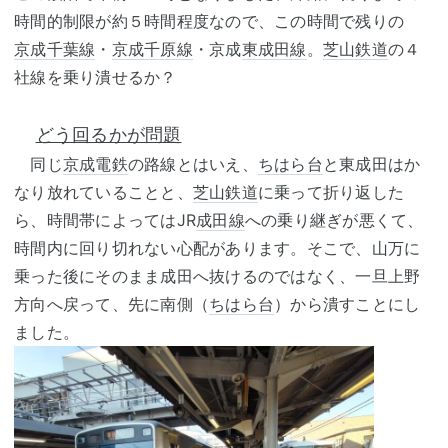
時間的制限が約５時間程度なので、この時間で残りの
京成千葉線
・
京成千原線
・京成
東成田線
。
芝山鉄道
の４
社線を乗り潰せるか？
どう回るかが問題
同じ
京成電鉄
の路線とはいえ、
ちはら台
と東成田はか
なり放れていることと、
芝山鉄道
に乗って折り返した
ら、時間帯によってはJR
成田線
への乗り継ぎが悪くて、
時間内に回り切れない心配があります。そこで、山万に
乗った後にそのまま成田へ抜けるのではなく、一旦上野
方向へ戻って、先に南側（
ちはら台
）から潰すことにし
ました。