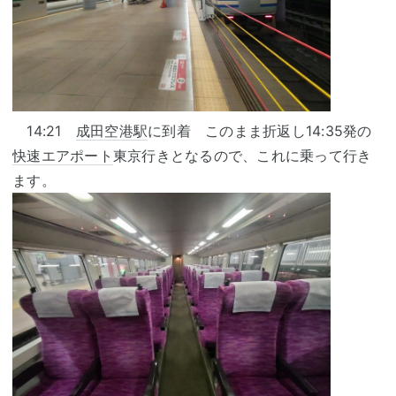
14:21
成田空港駅
に到着 このまま折返し14:35発の
快速エアポート
東京行きとなるので、これに乗って行き
ます。