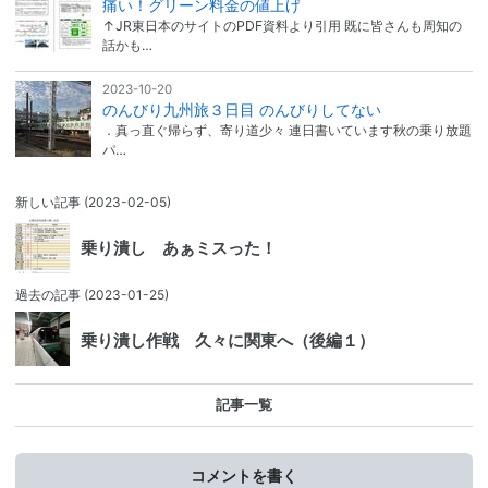
痛い！グリーン料金の値上げ
↑JR東日本のサイトのPDF資料より引用 既に皆さんも周知の
話かも…
2023-10-20
のんびり九州旅３日目 のんびりしてない
．真っ直ぐ帰らず、寄り道少々 連日書いています秋の乗り放題
パ…
新しい記事
(2023-02-05)
乗り潰し あぁミスった！
過去の記事
(2023-01-25)
乗り潰し作戦 久々に関東へ（後編１）
記事一覧
コメントを書く