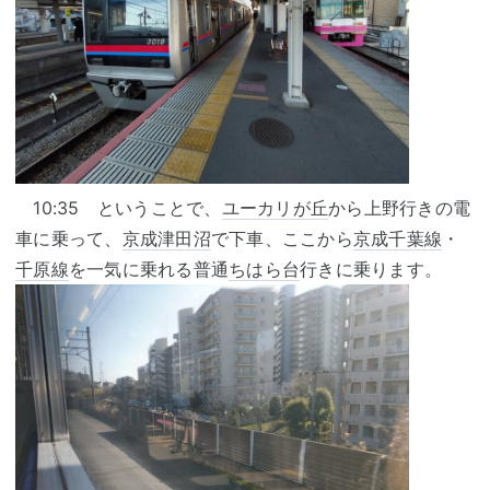
10:35 ということで、
ユーカリが丘
から上野行きの電
車に乗って、
京成津田沼
で下車、ここから
京成千葉線
・
千原線
を一気に乗れる普通
ちはら台
行きに乗ります。