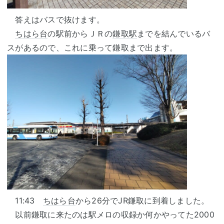
答えはバスで抜けます。
ちはら台
の駅前からＪＲの
鎌取駅
までを結んでいるバ
スがあるので、これに乗って鎌取まで出ます。
11:43
ちはら台
から26分でJR鎌取に到着しました。
以前鎌取に来たのは駅メロの収録か何かやってた2000