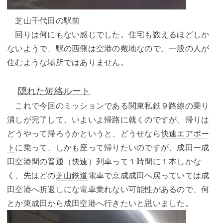
芝山千代田の駅前
回りは何にもない感じでした。住宅も数えるほどしか
ないようで、駅の西側は空港の敷地なので、一般の人が
住むような場所ではありません。
隠れた短絡ルート
これで今回のミッションである関東私鉄９路線の乗り
潰しが完了して、いよいよ帰路に就くのですが、帰りは
どうやって帰ろうかというと、どうせなら
快速エアポー
ト
に乗って、しかも座って帰りたいのですが、成田ー成
田空港間の普通（快速）列車って１時間に１本しかな
く、先ほどの
芝山鉄道
電車で京成成田へ戻っていては成
田空港へ折返しにな電車乗れない可能性があるので、何
とか東成田から成田空港へ行きたいと思いました。