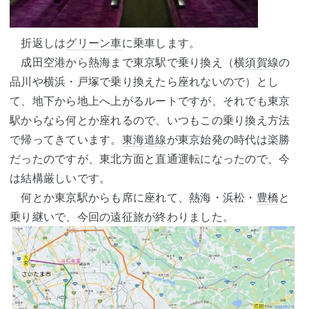
折返しは
グリーン車
に乗車します。
成田空港から熱海まで東京駅で乗り換え（
横須賀線
の
品川や横浜・戸塚で乗り換えたら座れないので）とし
て、地下から地上へ上がるルートですが、それでも東京
駅からなら何とか座れるので、いつもこの乗り換え方法
で帰ってきています。
東海道線
が東京始発の時代は楽勝
だったのですが、東北方面と直通運転になったので、今
は結構厳しいです。
何とか東京駅からも席に座れて、熱海・浜松・
豊橋
と
乗り継いで、今回の遠征旅が終わりました。