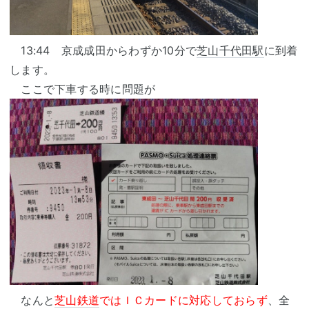
13:44 京成成田からわずか10分で
芝山千代田駅
に到着
します。
ここで下車する時に問題が
なんと
芝山鉄道
ではＩＣカードに対応しておらず
、全