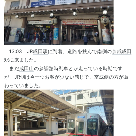
13:03 JR
成田駅
に到着、道路を挟んで南側の
京成成田
駅
に来ました。
まだ
成田山
の参詣臨時列車とか走っている時期です
が、JR側は今一つお客が少ない感じで、京成側の方が賑
わっていました。