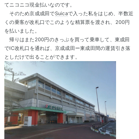
てニコニコ現金払いなのです。
そのため京成成田で
Suica
で入った私をはじめ、半数近
くの乗客が改札口でこのような精算票を渡され、200円
を払いました。
帰りはまた200円のきっぷを買って乗車して、東成田
でIC改札口を通れば、京成成田ー東成田間の運賃引き落
としだけで出ることができます。