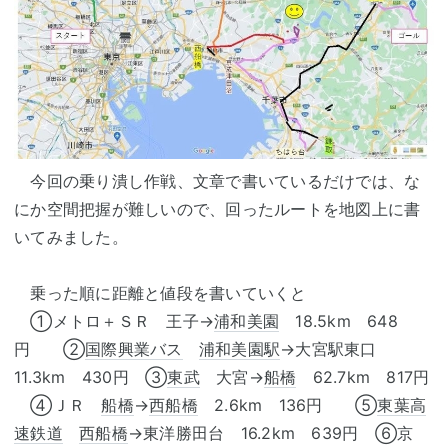
今回の乗り潰し作戦、文章で書いているだけでは、な
にか空間把握が難しいので、回ったルートを地図上に書
いてみました。
乗った順に距離と値段を書いていくと
①メトロ＋ＳＲ 王子→
浦和美園
18.5km 648
円 ②
国際興業バス
浦和美園駅
→大宮駅東口
11.3km 430円 ③
東武
大宮→
船橋
62.7km 817円
④ＪＲ
船橋
→
西船橋
2.6km 136円 ⑤
東葉高
速鉄道
西船橋
→東洋勝田台 16.2km 639円 ⑥京