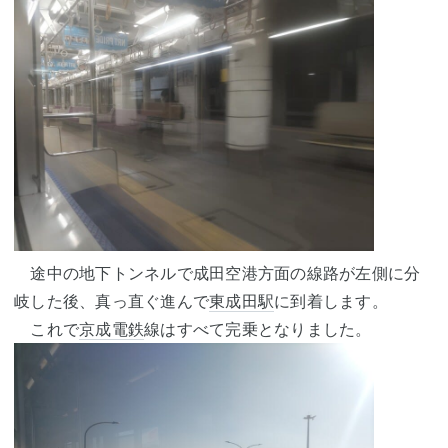
途中の地下トンネルで成田空港方面の線路が左側に分
岐した後、真っ直ぐ進んで
東成田駅
に到着します。
これで
京成電鉄
線はすべて完乗となりました。