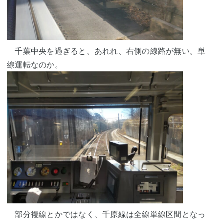
千葉中央を過ぎると、あれれ、右側の線路が無い。単
線運転なのか。
部分複線とかではなく、
千原線
は全線単線
区間
となっ