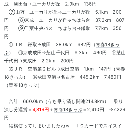
成 勝田台→
ユーカリが丘
2.9km 136円
⑦山万
ユーカリが丘
→
ユーカリが丘
5.1km 200
円 ⑧京成
ユーカリが丘
→
ちはら台
37.3km 807
円 ⑨
千葉中央バス
ちはら台
→鎌取 7.7km 356
円
⑩ＪＲ 鎌取→成田 38.0km 682円（
青春18きっ
ぷ
） ⑪京成成田→芝山千代田 9.3km 460円 ⑫芝山
千代田→東成田 2.2km 200円
⑬ＪＲ 空港第２ビル→成田空港 1.km 147円（
青春
18きっぷ
） ⑭成田空港→名古屋 445.2km 7,480円
（
青春18きっぷ
）
合計 660.0km（うち乗り潰し関連214.8km） 乗り
潰し分運賃＝
4,819円
＋
青春18きっぷ
＝2,410円 ⇒7,229
円
結構使ってしまいましたねｗ ＩＣカードでスイスイ