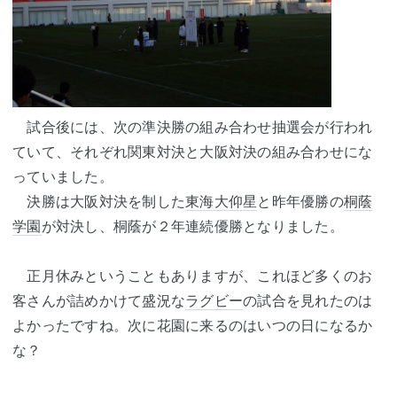
試合後には、次の準決勝の組み合わせ抽選会が行われ
ていて、それぞれ関東対決と大阪対決の組み合わせにな
っていました。
決勝は大阪対決を制した
東海大仰星
と昨年優勝の
桐蔭
学園
が対決し、桐蔭が２年連続優勝となりました。
正月休みということもありますが、これほど多くのお
客さんが詰めかけて盛況な
ラグビー
の試合を見れたのは
よかったですね。次に花園に来るのはいつの日になるか
な？