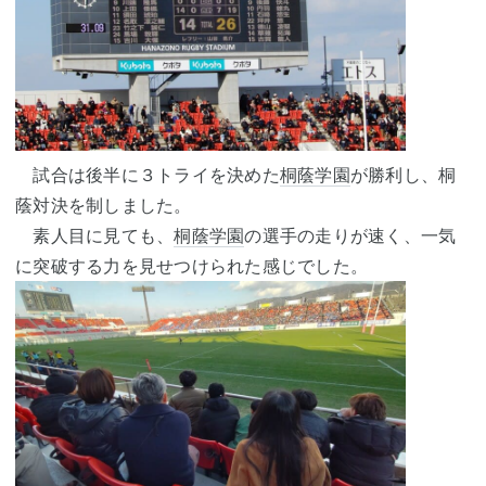
試合は後半に３トライを決めた
桐蔭学園
が勝利し、桐
蔭対決を制しました。
素人目に見ても、
桐蔭学園
の選手の走りが速く、一気
に突破する力を見せつけられた感じでした。