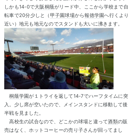
しかも14-0で
大阪桐蔭
がリード中、ここから学校まで自
転車で20分少しと（
甲子園球場
から
報徳学園
へ行くより
近い）地元も地元なのでスタンドも大いに沸きます。
桐蔭学園
が１トライを返して14-7でハーフタイムに突
入。少し席が空いたので、メインスタンドに移動して後
半戦を見ました。
高校生の試合なので、どこかの球場と違って
酒類
の販
売はなく、ホットコーヒーの売り子さんが回ってまし