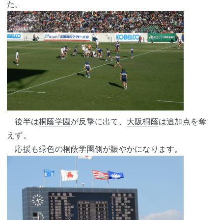
た。
後半は
桐蔭学園
が反撃に出て、
大阪桐蔭
は追加点を奪
えず。
応援も緑色の
桐蔭学園
側が賑やかになります。