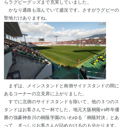
ら
ラグビー
グッズまで充実していました。
かなり通路も混んでいて盛況です。さすが
ラグビー
の
聖地だけありますね。
まずは、メインスタンドと南側サイドスタンドの間に
あるコーナーの立見席に上がりました。
すでに北側のサイドスタンドを除いて、他の３つのス
タンドはお客さんで一杯でした。地元
大阪桐蔭
vs昨年優
勝の強豪神奈川の
桐蔭学園
のいわゆる「桐蔭対決」とあ
って、ぎっしりお客さんが詰めかけるのも分かります。